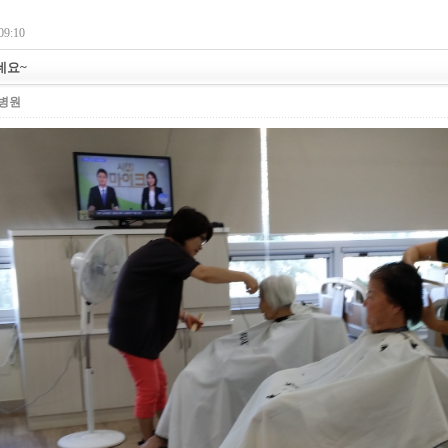
09:10
네요~
병원