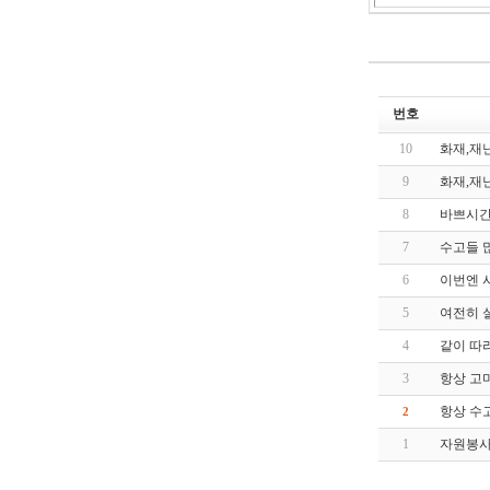
번호
10
화재,재
9
화재,재
8
바쁘시간
7
수고들 
6
이번엔 
5
여전히 
4
같이 따
3
항상 고
항상 수
2
1
자원봉사