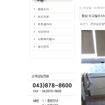
작성일 : 14-08-01 
병원소식
항상 수고많으시
보도자료
글쓴이 :
굿모닝요양
포토갤러리
식단안내
사회복지행사
생신잔치