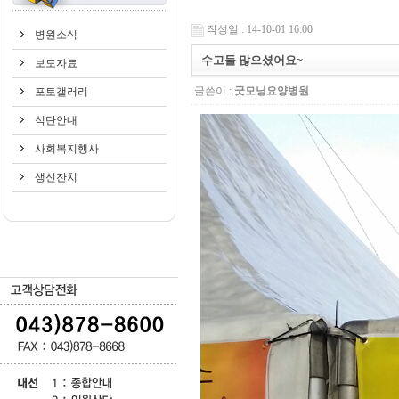
작성일 : 14-10-01 16:00
병원소식
수고들 많으셨어요~
보도자료
글쓴이 :
굿모닝요양병원
포토갤러리
식단안내
사회복지행사
생신잔치