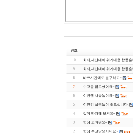
번호
10
화재,재난대비 위기대응 합동훈
9
화재,재난대비 위기대응 합동훈
8
바쁘시간에도 불구하고~
수고들 많으셨어요~
7
6
이번엔 사물놀이요~
5
여전히 실력들이 좋으십니다.
4
같이 따라해 보셔요~
3
항상 고마워요~
2
항상 수고많으시네요~