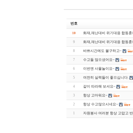
번호
화재,재난대비 위기대응 합동훈
10
9
화재,재난대비 위기대응 합동훈
8
바쁘시간에도 불구하고~
7
수고들 많으셨어요~
6
이번엔 사물놀이요~
5
여전히 실력들이 좋으십니다.
4
같이 따라해 보셔요~
3
항상 고마워요~
2
항상 수고많으시네요~
1
자원봉사 여러분 항상 고맙고 