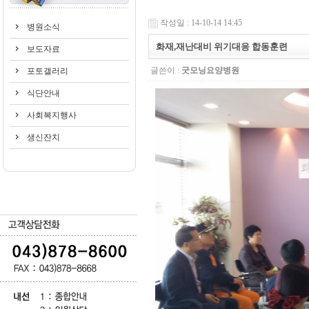
작성일 : 14-10-14 14:45
병원소식
화재,재난대비 위기대응 합동훈련
보도자료
글쓴이 :
굿모닝요양병원
포토갤러리
식단안내
사회복지행사
생신잔치